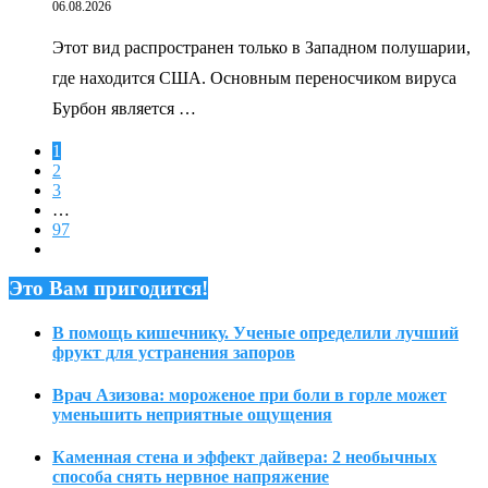
06.08.2026
Этот вид распространен только в Западном полушарии,
где находится США. Основным переносчиком вируса
Бурбон является …
1
2
3
…
97
Это Вам пригодится!
В помощь кишечнику. Ученые определили лучший
фрукт для устранения запоров
Врач Азизова: мороженое при боли в горле может
уменьшить неприятные ощущения
Каменная стена и эффект дайвера: 2 необычных
способа снять нервное напряжение