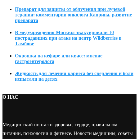
Препарат для защиты от облучения при лучевой
терапии: комментарии онколога Каприна, развитие
препарата
В медучреждения Москвы эвакуировали 10
пострадавших при атаке на центр Wildberries в
Тамбове
Окрошка на кефире или квасе: мнение
гастроэнтеролога
Жидкость для лечения кариеса без сверления и боли
испытали на детях
О НАС
Медицинский портал о здоровье, сердце, правильном
питании, психологии и фитнесе. Новости медицины, советы