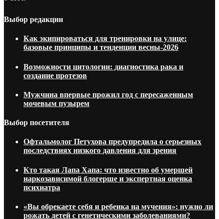
Выбор редакции
Как экипироваться для тренировки на улице:
базовые принципы и тенденции весны-2026
Возможности цитологии: диагностика рака и
создание протезов
Мужчина впервые прожил год с пересаженным
мочевым пузырем
Выбор посетителя
Офтальмолог Петухова предупредила о серьезных
последствиях низкого давления для зрения
Кто такая Лапа Хапа: что известно об умершей
наркозависимой блогерше и экспертная оценка
психиатра
«Вы обрекаете себя и ребенка на мучения»: нужно ли
рожать детей с генетическими заболеваниями?