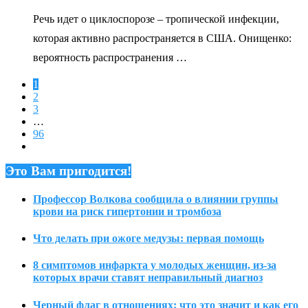
Речь идет о циклоспорозе – тропической инфекции,
которая активно распространяется в США. Онищенко:
вероятность распространения …
1
2
3
…
96
Это Вам пригодится!
Профессор Волкова сообщила о влиянии группы
крови на риск гипертонии и тромбоза
Что делать при ожоге медузы: первая помощь
8 симптомов инфаркта у молодых женщин, из-за
которых врачи ставят неправильный диагноз
Черный флаг в отношениях: что это значит и как его