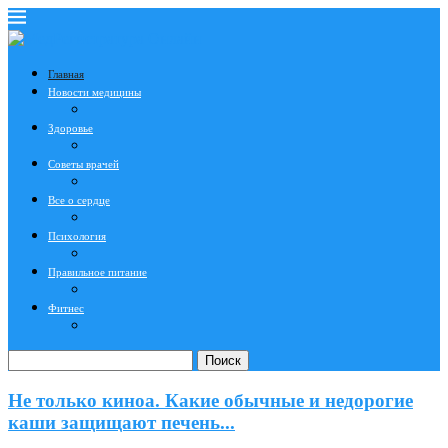
Главная
Новости медицины
Здоровье
Советы врачей
Все о сердце
Психология
Правильное питание
Фитнес
Поиск
Не только киноа. Какие обычные и недорогие
каши защищают печень...