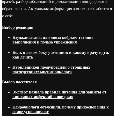
врачей, разбор заболеваний и рекомендации для здорового
образа жизни. Актуальная информация для тех, кто заботится
о себе.
Выбор редакции
Бхуджангасана, или «поза кобры»: техника
выполнения и польза упражнения
Боль в левом боку у женщин: к какому врачу идти,
как лечить
Курильщиков предупредили о страшных
последствиях: мнение онколога
Выбор посетителя
Эксперт назвала правила питания для защиты от
кишечных инфекций в поездках
Нейробиологи объяснили, почему прикосновения к
спине успокаивают