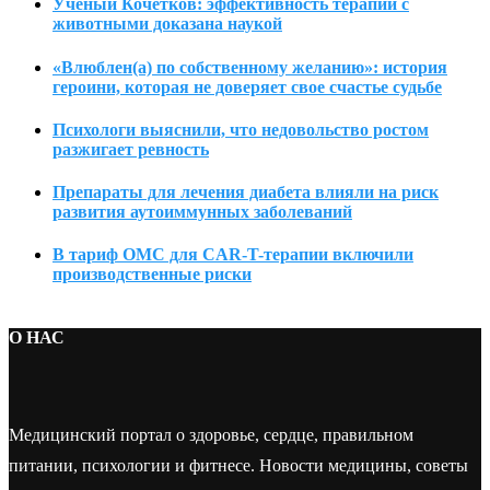
Учёный Кочетков: эффективность терапии с
животными доказана наукой
«Влюблен(а) по собственному желанию»: история
героини, которая не доверяет свое счастье судьбе
Психологи выяснили, что недовольство ростом
разжигает ревность
Препараты для лечения диабета влияли на риск
развития аутоиммунных заболеваний
В тариф ОМС для CAR-T-терапии включили
производственные риски
О НАС
Медицинский портал о здоровье, сердце, правильном
питании, психологии и фитнесе. Новости медицины, советы