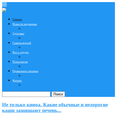
Главная
Новости медицины
Здоровье
Советы врачей
Все о сердце
Психология
Правильное питание
Фитнес
Поиск
Не только киноа. Какие обычные и недорогие
каши защищают печень...