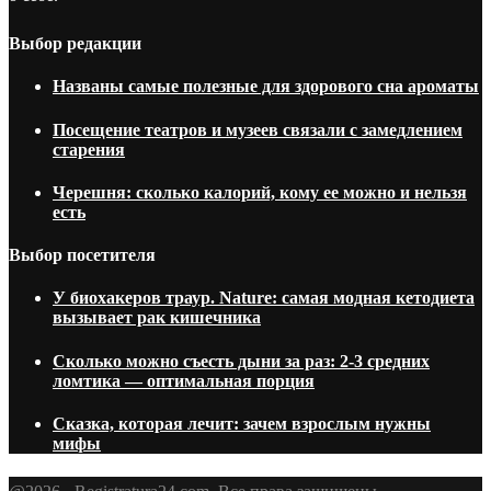
Выбор редакции
Названы самые полезные для здорового сна ароматы
Посещение театров и музеев связали с замедлением
старения
Черешня: сколько калорий, кому ее можно и нельзя
есть
Выбор посетителя
У биохакеров траур. Nature: самая модная кетодиета
вызывает рак кишечника
Сколько можно съесть дыни за раз: 2-3 средних
ломтика — оптимальная порция
Сказка, которая лечит: зачем взрослым нужны
мифы