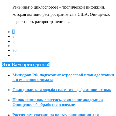
Речь идет о циклоспорозе – тропической инфекции,
которая активно распространяется в США. Онищенко:
вероятность распространения …
1
2
3
…
96
Это Вам пригодится!
Минздрав РФ подготовит отраслевой план адаптации
к изменению климата
Скандинавская ходьба спасет от «дофаминовых ям»
Наноклещи: как спастись, заявление академика
Онищенко об обработке и одежде
Россиянам указали на пользу вакцинации для