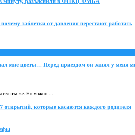
ов в минуту, разъяснили в ФНКЦ ФМБА
 почему таблетки от давления перестают работать
ылал мне цветы… Перед приездом он занял у меня
м им тем же. Но можно …
 7 открытий, которые касаются каждого родителя
мифы