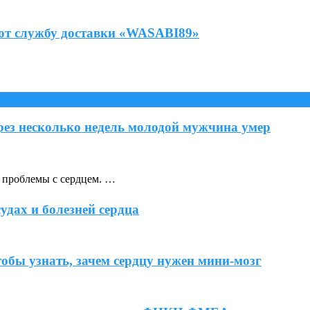
яют службу доставки «WASABI89»
ерез несколько недель молодой мужчина умер
т проблемы с сердцем. …
удах и болезней сердца
обы узнать, зачем сердцу нужен мини-мозг