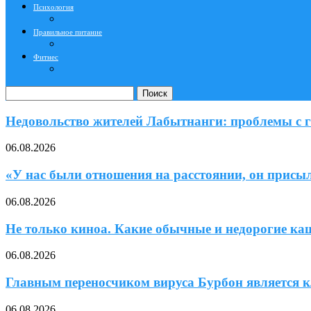
Психология
Правильное питание
Фитнес
Поиск
Недовольство жителей Лабытнанги: проблемы с г
06.08.2026
«У нас были отношения на расстоянии, он присы
06.08.2026
Не только киноа. Какие обычные и недорогие ка
06.08.2026
Главным переносчиком вируса Бурбон является к
06.08.2026