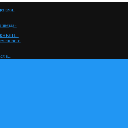
енами...
 звезда»
 ЖНВЛП...
ременности
я в...