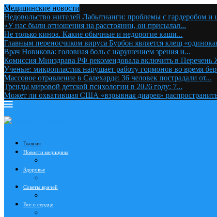
Медицинские новости
Недовольство жителей Лабытнанги: проблемы с гардеробом и ц
«У нас были отношения на расстоянии, он присылал...
Не только киноа. Какие обычные и недорогие каши...
Главным переносчиком вируса Бурбон является клещ «одинокая
Врач Новикова: головная боль с нарушением зрения и...
Комиссия Минздрава РФ рекомендовала включить в Перечень
Ученые: микропластик нарушает работу гормонов во время бе
Массовое отравление в Салехарде: 36 человек пострадали от...
Тренды мировой детской психологии в 2026 году: 7...
Может ли охватившая США «взрывная диарея» распространитьс
Главная
Новости медицины
Здоровье
Советы врачей
Все о сердце