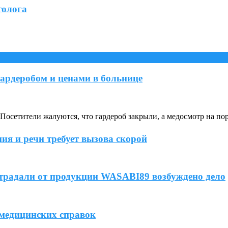
толога
ардеробом и ценами в больнице
осетители жалуются, что гардероб закрыли, а медосмотр на по
ия и речи требует вызова скорой
острадали от продукции WASABI89 возбуждено дело
 медицинских справок