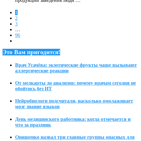
продукции заведения люди …
1
2
3
…
96
Это Вам пригодится!
Врач Усачёва: экзотические фрукты чаще вызывают
аллергические реакции
От медкарты до анализов: почему врачам сегодня не
обойтись без ИТ
Нейробиологи подсчитали, насколько омолаживает
мозг знание языков
День медицинского работника: когда отмечается и
что за праздник
Онищенко назвал три главные группы опасных для