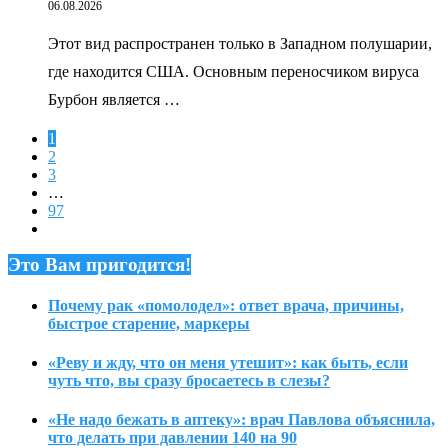
06.08.2026
Этот вид распространен только в Западном полушарии,
где находится США. Основным переносчиком вируса
Бурбон является …
1
2
3
…
97
Это Вам пригодится!
Почему рак «помолодел»: ответ врача, причины,
быстрое старение, маркеры
«Реву и жду, что он меня утешит»: как быть, если
чуть что, вы сразу бросаетесь в слезы?
«Не надо бежать в аптеку»: врач Павлова объяснила,
что делать при давлении 140 на 90