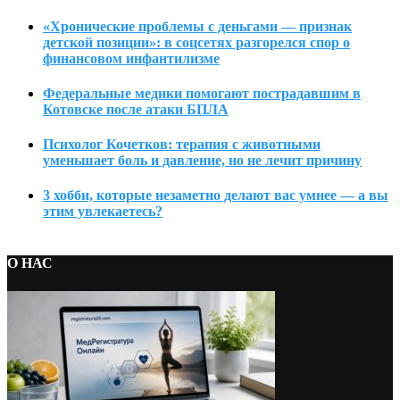
«Хронические проблемы с деньгами — признак
детской позиции»: в соцсетях разгорелся спор о
финансовом инфантилизме
Федеральные медики помогают пострадавшим в
Котовске после атаки БПЛА
Психолог Кочетков: терапия с животными
уменьшает боль и давление, но не лечит причину
3 хобби, которые незаметно делают вас умнее — а вы
этим увлекаетесь?
О НАС