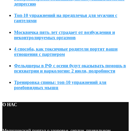
депрессию
Топ-10 упражнений на предплечья для мужчин с
гантелями
Москвичка пять лет страдает от возбуждения и
неконтролируемых оргазмов
4 способа, как токсичные родители портят ваши
отношения с партнером
Фельдшеры в РФ с осени будут оказывать помощь в
психиатрии и наркологии: 2 июля, подробности
Тренировка спины: топ-10 упражнений для
ромбовидных мышц
О НАС
Медицинский портал о здоровье, сердце, правильном