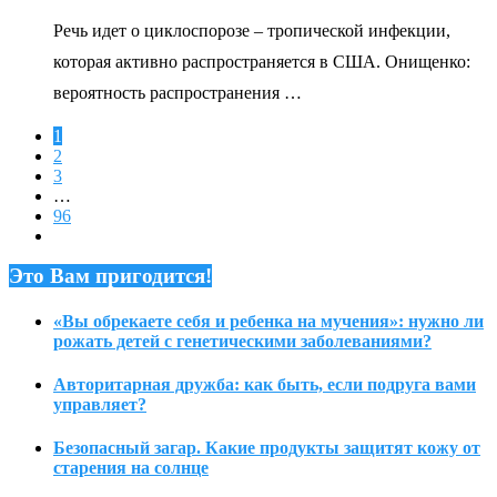
Речь идет о циклоспорозе – тропической инфекции,
которая активно распространяется в США. Онищенко:
вероятность распространения …
1
2
3
…
96
Это Вам пригодится!
«Вы обрекаете себя и ребенка на мучения»: нужно ли
рожать детей с генетическими заболеваниями?
Авторитарная дружба: как быть, если подруга вами
управляет?
Безопасный загар. Какие продукты защитят кожу от
старения на солнце