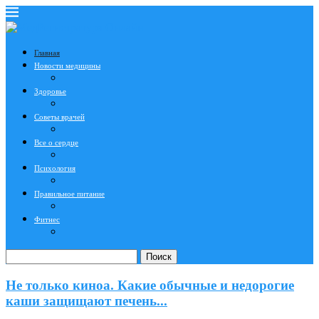
Главная
Новости медицины
Здоровье
Советы врачей
Все о сердце
Психология
Правильное питание
Фитнес
Поиск
Не только киноа. Какие обычные и недорогие
каши защищают печень...