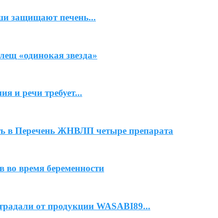
ши защищают печень...
лещ «одинокая звезда»
я и речи требует...
ь в Перечень ЖНВЛП четыре препарата
 во время беременности
страдали от продукции WASABI89...