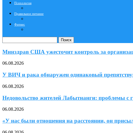
Психология
Правильное питание
Фитнес
Поиск
Минздрав США ужесточит контроль за организац
06.08.2026
У ВИЧ и рака обнаружен одинаковый препятств
06.08.2026
Недовольство жителей Лабытнанги: проблемы с г
06.08.2026
«У нас были отношения на расстоянии, он присы
06.08.2026