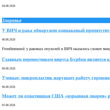
04.08.2026
Здоровье
У ВИЧ и рака обнаружен одинаковый препятств
06.08.2026
FrontImmunol: у раковых опухолей и ВИЧ оказалось схожее ми
Главным переносчиком вируса Бурбон является к
06.08.2026
Ученые: микропластик нарушает работу гормонов
06.08.2026
Может ли охватившая США «взрывная диарея» ра
05.08.2026