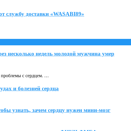
яют службу доставки «WASABI89»
ерез несколько недель молодой мужчина умер
т проблемы с сердцем. …
удах и болезней сердца
обы узнать, зачем сердцу нужен мини-мозг