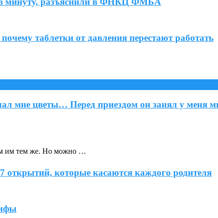
ов в минуту, разъяснили в ФНКЦ ФМБА
 почему таблетки от давления перестают работать
ылал мне цветы… Перед приездом он занял у меня
м им тем же. Но можно …
 7 открытий, которые касаются каждого родителя
мифы