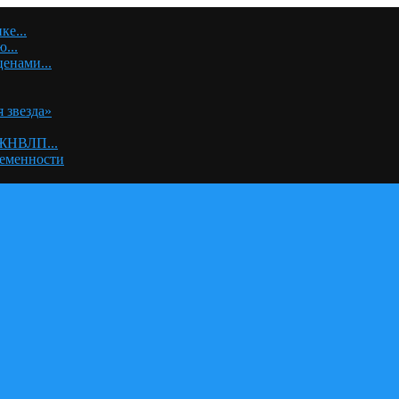
е...
...
енами...
 звезда»
 ЖНВЛП...
ременности