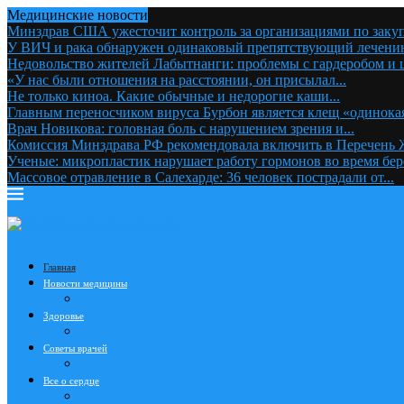
Медицинские новости
Минздрав США ужесточит контроль за организациями по закупк
У ВИЧ и рака обнаружен одинаковый препятствующий лечению
Недовольство жителей Лабытнанги: проблемы с гардеробом и ц
«У нас были отношения на расстоянии, он присылал...
Не только киноа. Какие обычные и недорогие каши...
Главным переносчиком вируса Бурбон является клещ «одинокая
Врач Новикова: головная боль с нарушением зрения и...
Комиссия Минздрава РФ рекомендовала включить в Перечень
Ученые: микропластик нарушает работу гормонов во время бе
Массовое отравление в Салехарде: 36 человек пострадали от...
Главная
Новости медицины
Здоровье
Советы врачей
Все о сердце