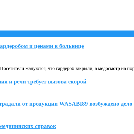
ардеробом и ценами в больнице
осетители жалуются, что гардероб закрыли, а медосмотр на по
ия и речи требует вызова скорой
острадали от продукции WASABI89 возбуждено дело
 медицинских справок