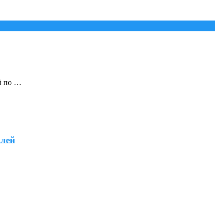
й по …
блей