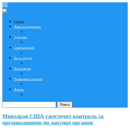
Главная
Новости медицины
Здоровье
Советы врачей
Все о сердце
Психология
Правильное питание
Фитнес
Поиск
Минздрав США ужесточит контроль за
организациями по закупке органов