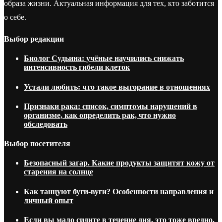
образа жизни. Актуальная информация для тех, кто заботится
о себе.
Выбор редакции
Биолог Судьина: учёные научились снижать
интенсивность гибели клеток
Устали любить: что такое выгорание в отношениях
Признаки рака: список, симптомы нарушений в
организме, как определить рак, что нужно
обследовать
Выбор посетителя
Безопасный загар. Какие продукты защитят кожу от
старения на солнце
Как танцуют буги-вуги? Особенности направления и
личный опыт
Если вы мало сидите в течение дня, это тоже вредно.