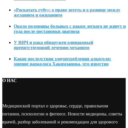
«Раскатать губу»: о праве хотеть и о разнице между
желанием и ожиданием
Около половины больных с раком легкого не живут и
года после постановки диагноза
У ВИЧ и рака обнаружен одинаковый
препятствующий лечению механизм
Какие последствия злоупотребления алкоголя:
мнение нарколога Хакимзанова, что известно
О НАС
Медицинский портал о здоровье, сердце, правильном
питании, психологии и фитнесе. Новости медицины, советы
врачей, разбор заболеваний и рекомендации для здорового