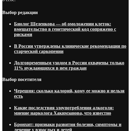
Выбор редакции
Биолог Шеденкова — об омоложении клеток:
вмешательство в генетический код сопряжено с
рисками
В России утверждены клинические рекомендации по
старческой саркопении
Долговременным уходом в России охвачены только
11% нуждающихся в нем граждан
Выбор посетителя
Черешня: сколько калорий, кому ее можно и нельзя
есть
Какие последствия злоупотребления алкоголя:
мнение нарколога Хакимзанова, что известно
Бронхит: признаки развития болезни, симптомы и
лечение у взрослых и детей