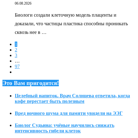
06.08.2026
Биологи создали клеточную модель плаценты и
доказали, что частицы пластика способны проникать
сквозь нее в …
1
2
3
…
97
Это Вам пригодится!
Целебный напиток. Врач Солнцева ответила, когда
кофе перестает быть полезным
Вред ночного шума для памяти увидели на ЭЭГ
Биолог Судьина: учёные научились снижать
интенсивность гибели клеток