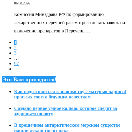
06.08.2026
Комиссия Минздрава РФ по формированию
лекарственных перечней рассмотрела девять заявок на
включение препаратов в Перечень …
1
2
3
…
97
Это Вам пригодится!
Как подготовиться к знакомству с матерью парня: 4
простых совета будущим невесткам
Создано первое умное кольцо, которое следит за
здоровьем по поту
В крошечном антарктическом морском существе
нашли лекарство от рака