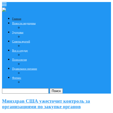
Главная
Новости медицины
Здоровье
Советы врачей
Все о сердце
Психология
Правильное питание
Фитнес
Поиск
Минздрав США ужесточит контроль за
организациями по закупке органов