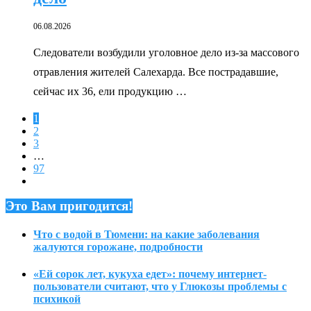
06.08.2026
Следователи возбудили уголовное дело из-за массового
отравления жителей Салехарда. Все пострадавшие,
сейчас их 36, ели продукцию …
1
2
3
…
97
Это Вам пригодится!
Что с водой в Тюмени: на какие заболевания
жалуются горожане, подробности
«Ей сорок лет, кукуха едет»: почему интернет-
пользователи считают, что у Глюкозы проблемы с
психикой