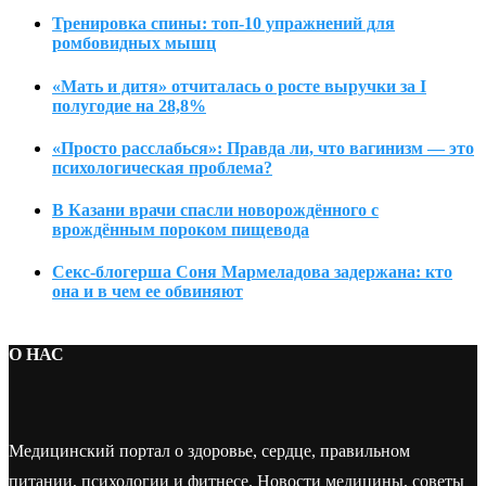
Тренировка спины: топ-10 упражнений для
ромбовидных мышц
«Мать и дитя» отчиталась о росте выручки за I
полугодие на 28,8%
«Просто расслабься»: Правда ли, что вагинизм — это
психологическая проблема?
В Казани врачи спасли новорождённого с
врождённым пороком пищевода
Секс-блогерша Соня Мармеладова задержана: кто
она и в чем ее обвиняют
О НАС
Медицинский портал о здоровье, сердце, правильном
питании, психологии и фитнесе. Новости медицины, советы