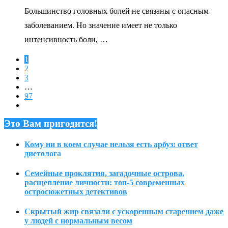
Большинство головных болей не связаны с опасным
заболеванием. Но значение имеет не только
интенсивность боли, …
1
2
3
…
97
Это Вам пригодится!
Кому ни в коем случае нельзя есть арбуз: ответ
диетолога
Семейные проклятия, загадочные острова,
расщепление личности: топ-5 современных
остросюжетных детективов
Скрытый жир связали с ускоренным старением даже
у людей с нормальным весом