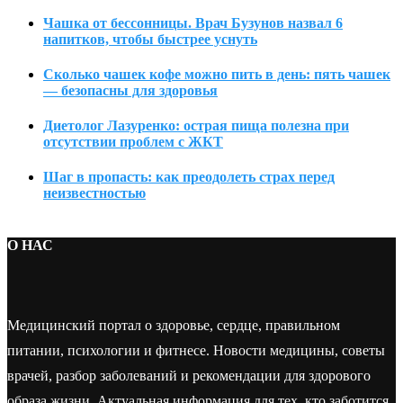
Чашка от бессонницы. Врач Бузунов назвал 6
напитков, чтобы быстрее уснуть
Сколько чашек кофе можно пить в день: пять чашек
— безопасны для здоровья
Диетолог Лазуренко: острая пища полезна при
отсутствии проблем с ЖКТ
Шаг в пропасть: как преодолеть страх перед
неизвестностью
О НАС
Медицинский портал о здоровье, сердце, правильном
питании, психологии и фитнесе. Новости медицины, советы
врачей, разбор заболеваний и рекомендации для здорового
образа жизни. Актуальная информация для тех, кто заботится