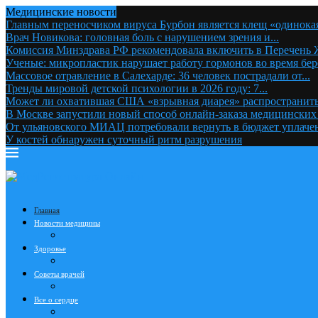
Медицинские новости
Главным переносчиком вируса Бурбон является клещ «одинокая
Врач Новикова: головная боль с нарушением зрения и...
Комиссия Минздрава РФ рекомендовала включить в Перечень
Ученые: микропластик нарушает работу гормонов во время бе
Массовое отравление в Салехарде: 36 человек пострадали от...
Тренды мировой детской психологии в 2026 году: 7...
Может ли охватившая США «взрывная диарея» распространитьс
В Москве запустили новый способ онлайн-заказа медицинских
От ульяновского МИАЦ потребовали вернуть в бюджет уплачен
У костей обнаружен суточный ритм разрушения
Главная
Новости медицины
Здоровье
Советы врачей
Все о сердце