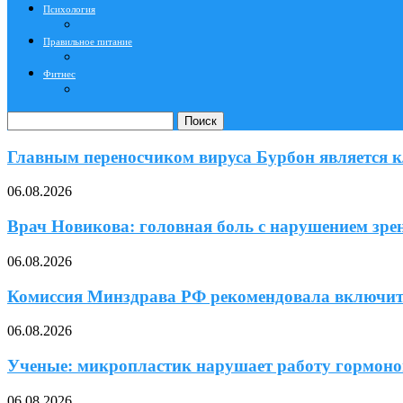
Психология
Правильное питание
Фитнес
Поиск
Главным переносчиком вируса Бурбон является к
06.08.2026
Врач Новикова: головная боль с нарушением зрени
06.08.2026
Комиссия Минздрава РФ рекомендовала включит
06.08.2026
Ученые: микропластик нарушает работу гормонов
06.08.2026