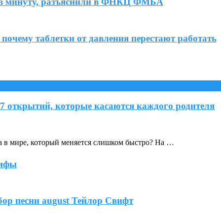
ов в минуту, разъяснили в ФНКЦ ФМБА
 почему таблетки от давления перестают работать
 7 открытий, которые касаются каждого родителя
ка в мире, который меняется слишком быстро? На …
мифы
бор песни august Тейлор Свифт