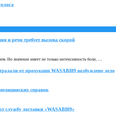
толога
ия и речи требует вызова скорой
ем. Но значение имеет не только интенсивность боли, …
острадали от продукции WASABI89 возбуждено дело
 медицинских справок
яют службу доставки «WASABI89»