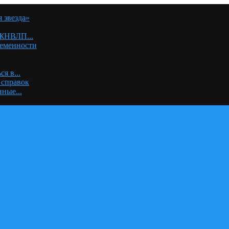
 звезда»
 ЖНВЛП...
ременности
я в...
 справок
ные...