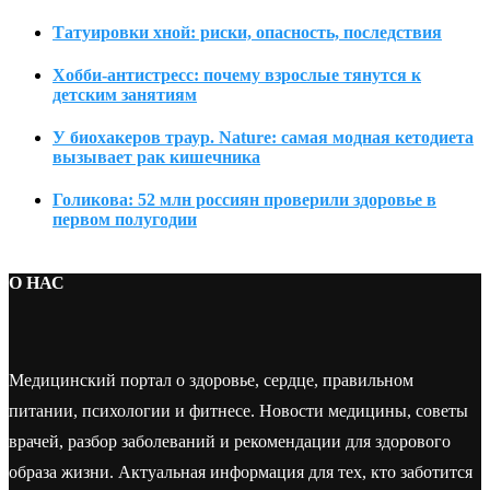
Татуировки хной: риски, опасность, последствия
Хобби-антистресс: почему взрослые тянутся к
детским занятиям
У биохакеров траур. Nature: самая модная кетодиета
вызывает рак кишечника
Голикова: 52 млн россиян проверили здоровье в
первом полугодии
О НАС
Медицинский портал о здоровье, сердце, правильном
питании, психологии и фитнесе. Новости медицины, советы
врачей, разбор заболеваний и рекомендации для здорового
образа жизни. Актуальная информация для тех, кто заботится