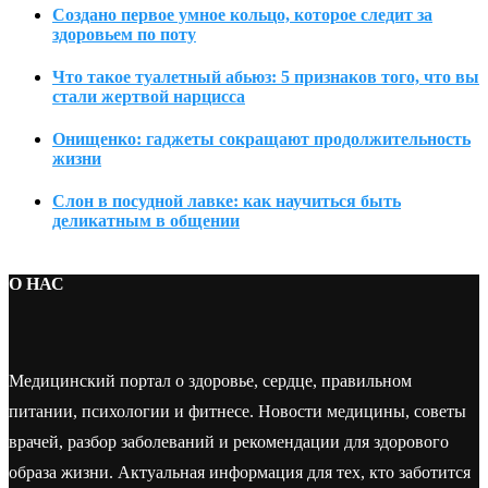
Создано первое умное кольцо, которое следит за
здоровьем по поту
Что такое туалетный абьюз: 5 признаков того, что вы
стали жертвой нарцисса
Онищенко: гаджеты сокращают продолжительность
жизни
Слон в посудной лавке: как научиться быть
деликатным в общении
О НАС
Медицинский портал о здоровье, сердце, правильном
питании, психологии и фитнесе. Новости медицины, советы
врачей, разбор заболеваний и рекомендации для здорового
образа жизни. Актуальная информация для тех, кто заботится