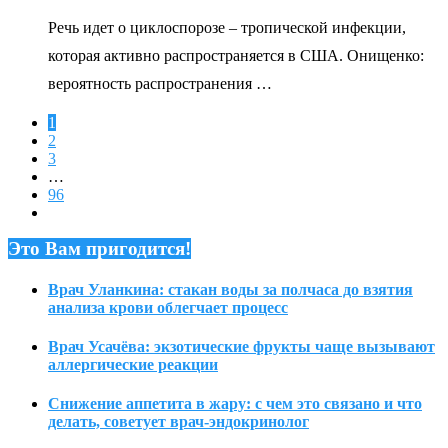
Речь идет о циклоспорозе – тропической инфекции,
которая активно распространяется в США. Онищенко:
вероятность распространения …
1
2
3
…
96
Это Вам пригодится!
Врач Уланкина: стакан воды за полчаса до взятия
анализа крови облегчает процесс
Врач Усачёва: экзотические фрукты чаще вызывают
аллергические реакции
Снижение аппетита в жару: с чем это связано и что
делать, советует врач-эндокринолог