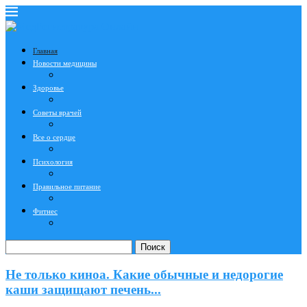
Главная
Новости медицины
Здоровье
Советы врачей
Все о сердце
Психология
Правильное питание
Фитнес
Поиск
Не только киноа. Какие обычные и недорогие
каши защищают печень...