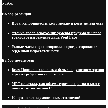
о себе.
Выбор редакции
Ирга: калорийность, кому можно и кому нельзя есть
Уточка после лоботомии: зумеры придумали новое
трендовое выражение лица Pout Face
Умные часы спрогнозировали прогрессирование
сердечной недостаточности
Выбор посетителя
Врач Новикова: головная боль с нарушением зрения
и речи требует вызова скорой
МРТ показала, как объем серого вещества в мозге
зависит от витамина C
10 признаков гармоничных отношений