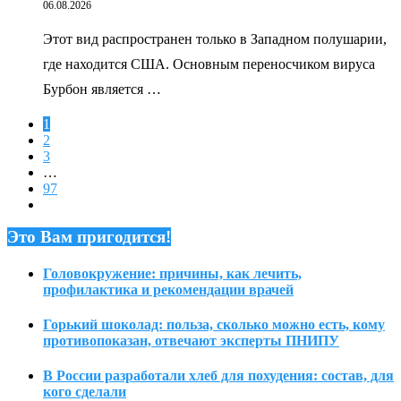
06.08.2026
Этот вид распространен только в Западном полушарии,
где находится США. Основным переносчиком вируса
Бурбон является …
1
2
3
…
97
Это Вам пригодится!
Головокружение: причины, как лечить,
профилактика и рекомендации врачей
Горький шоколад: польза, сколько можно есть, кому
противопоказан, отвечают эксперты ПНИПУ
В России разработали хлеб для похудения: состав, для
кого сделали