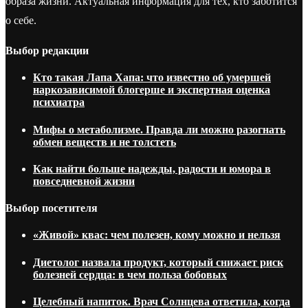
образа жизни. Актуальная информация для тех, кто заботится
о себе.
Выбор редакции
Кто такая Лапа Хапа: что известно об умершей
наркозависимой блогерше и экспертная оценка
психиатра
Мифы о метаболизме. Правда ли можно разогнать
обмен веществ и не толстеть
Как найти больше надежды, радости и юмора в
повседневной жизни
Выбор посетителя
«Живой» квас: чем полезен, кому можно и нельзя
Диетолог назвала продукт, который снижает риск
болезней сердца: в чем польза бобовых
Целебный напиток. Врач Солнцева ответила, когда