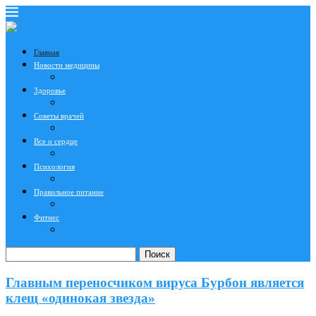
Главная
Новости медицины
Здоровье
Советы врачей
Все о сердце
Психология
Правильное питание
Фитнес
Поиск
Главным переносчиком вируса Бурбон является
клещ «одинокая звезда»