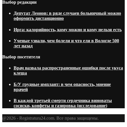
Выбор редакции
Депутат Леонов: в ряде случаев больничный можно
оформить дистанционно
Ирга: калорийность, кому можно и кому нельзя есть
Ученые узнали, чем болели и что ели в Вологде 500
лет назад
Выбор посетителя
Врач назвала распространенные ошибки после укуса
клеща
Б/У грудные имплант: в чем опасность, мнение
врачей
В каждой третьей смерти сердечника виноваты
сосиски, конфеты и газировка (исследование)
@2026 - Registratura24.com. Все права защищены.