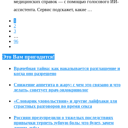
медицинских справок — с помощью голосового ИИ-
ассистента. Сервис подскажет, какие …
1
2
3
…
96
Это Вам пригодится!
Врачебная тайна: как наказывается разглашение и
когда оно разрешено
Снижение аппетита в жару: с чем это связано и что
делать, советует врач-эндокринолог
«Словарик удовольствия» и другие лайфхаки для
страстных разговоров во время секса
Россиян предупредили о тяжелых последствиях
привычки терпеть зубную боль: что будет, зачем
лечить зубы