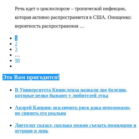
Речь идет о циклоспорозе – тропической инфекции,
которая активно распространяется в США. Онищенко:
вероятность распространения …
1
2
3
…
96
Это Вам пригодится!
В Университета Квинсленда назвали две болезни,
которые редко бывают у любителей лука
Андрей Каприн: исключить риск рака невозможно,
но снизить его реально
Диетолог сказал, сколько можно съедать помидоров и
огурцов в день