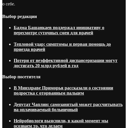
о себе.
Выбор редакции
Бадма Башанкаев поддержал инициативу о
пересмотре суточных смен для врачей
Тепловой удар: симптомы и первая помощь до
приезда врачей
Потери от неэффективной диспансеризации могут
достигать 20 млрд рублей в год
Выбор посетителя
В Минздраве Приморья рассказали о состоянии
подростка с оторванным пальцем
Депутат Чаплин: самозанятый может рассчитывать
на оплачиваемый больничный
Нейробиологи выяснили, в какой момент мы
осознаем то, что делаем