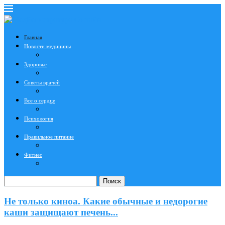
Главная
Новости медицины
Здоровье
Советы врачей
Все о сердце
Психология
Правильное питание
Фитнес
Поиск
Не только киноа. Какие обычные и недорогие
каши защищают печень...